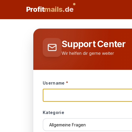
Profit
mails
.de
Support Center
Wir helfen dir gerne weiter
Username
*
Kategorie