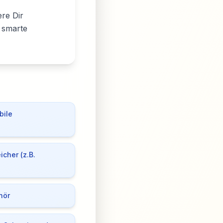
re Dir
 smarte
bile
icher (z.B.
hör