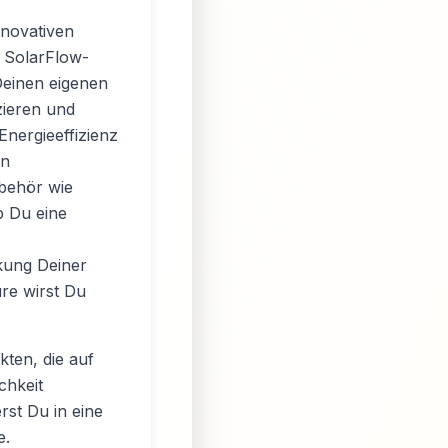
nnovativen
e SolarFlow-
Deinen eigenen
ieren und
Energieeffizienz
en
behör wie
b Du eine
kung Deiner
re wirst Du
ten, die auf
chkeit
rst Du in eine
e.