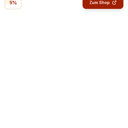
5%
Zum Shop
Profitmails.de
Verdiene Geld mit Online-Umfragen.
Geld verdienen
Bezahlte Umfragen
Verdienst-Übersicht
So funktionieren Umfragen