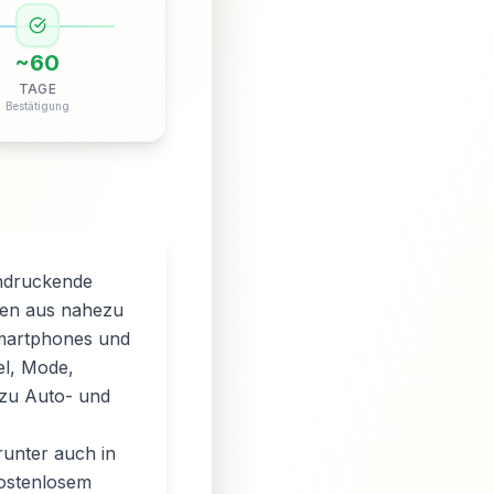
~
60
TAGE
Bestätigung
indruckende
ten aus nahezu
Smartphones und
el, Mode,
zu Auto- und
runter auch in
kostenlosem