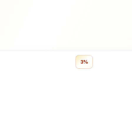
3%
Profitmails.de
Geld ve
Verdiene Geld mit Online-Umfragen.
Bezahlte