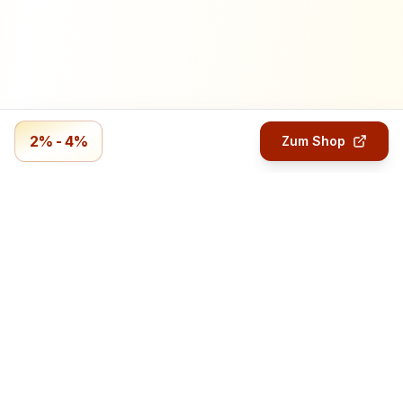
2% - 4%
Zum Shop
Profitmails.de
Verdiene Geld mit Online-Umfragen.