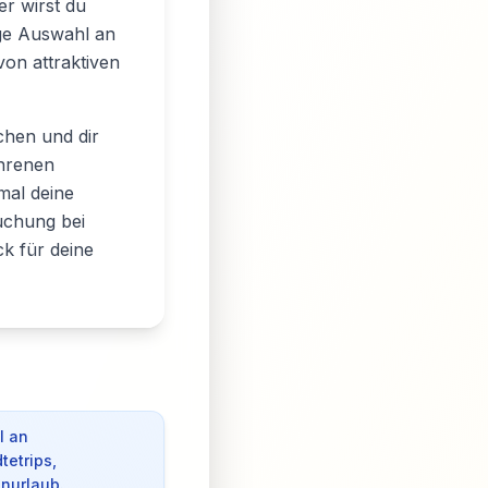
er wirst du
ige Auswahl an
von attraktiven
hen und dir
ahrenen
mal deine
Buchung bei
k für deine
l an
tetrips,
enurlaub.