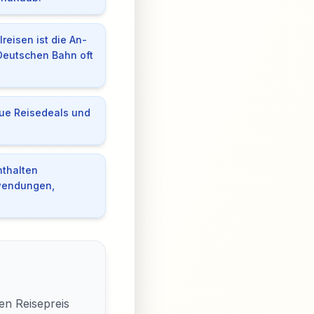
reisen ist die An-
Deutschen Bahn oft
ue Reisedeals und
nthalten
wendungen,
en Reisepreis