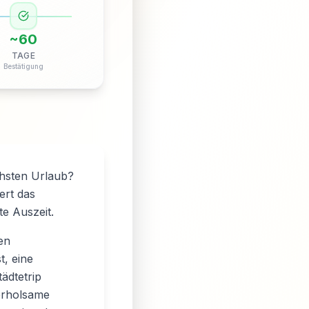
~
60
TAGE
Bestätigung
hsten Urlaub?
ert das
e Auszeit.
en
t, eine
ädtetrip
erholsame