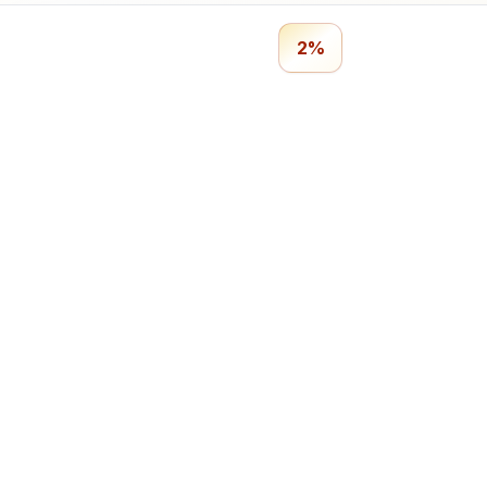
2%
Profitmails.de
Geld ve
Verdiene Geld mit Online-Umfragen.
Bezahlte
Verdienst
So funkt
Nebenver
Umfragep