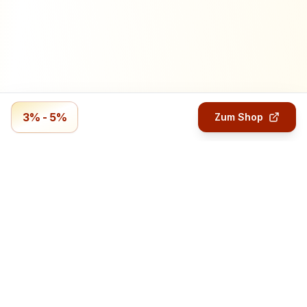
3% - 5%
Zum Shop
Profitmails.de
Verdiene Geld mit Online-Umfragen.